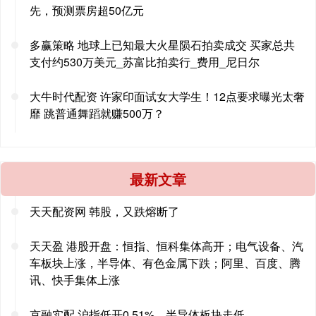
先，预测票房超50亿元
多赢策略 地球上已知最大火星陨石拍卖成交 买家总共
支付约530万美元_苏富比拍卖行_费用_尼日尔
大牛时代配资 许家印面试女大学生！12点要求曝光太奢
靡 跳普通舞蹈就赚500万？
最新文章
天天配资网 韩股，又跌熔断了
天天盈 港股开盘：恒指、恒科集体高开；电气设备、汽
车板块上涨，半导体、有色金属下跌；阿里、百度、腾
讯、快手集体上涨
京融实配 沪指低开0.51%，半导体板块走低