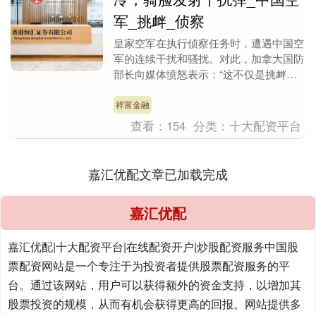
军_挑衅_侦察
皇家空军在执行侦察任务时，遭遇中国空
军的连续干扰和骚扰。对此，加拿大国防
部长向媒体愤怒表示：“这不仅是挑衅，
更是恐吓，甚至是侵略行为的升级！” 近
期，加拿大空军....
祥富金融
查看：
154
分类：
十大配资平台
嘉汇优配文章已加载完成
嘉汇优配
嘉汇优配|十大配资平台|在线配资开户|炒股配资服务中国股
票配资网站是一个专注于为投资者提供股票配资服务的平
台。通过该网站，用户可以获得额外的资金支持，以增加其
股票投资的规模，从而有机会获得更高的回报。网站提供多