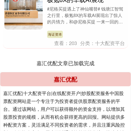
#尼格买提遇上了神仙嘴替# 钱塘江智驾
之行里，极氪8X的车载AI展现出了惊人
的共情力，和@尼格买提 一来一回的闲
聊松弛又自然。不管是即兴提问还是随口
玩笑都能稳稳....
海证资本
查看：
203
分类：
十大配资平台
嘉汇优配文章已加载完成
嘉汇优配
嘉汇优配|十大配资平台|在线配资开户|炒股配资服务中国股
票配资网站是一个专注于为投资者提供股票配资服务的平
台。通过该网站，用户可以获得额外的资金支持，以增加其
股票投资的规模，从而有机会获得更高的回报。网站提供多
种配资方案，灵活满足不同投资者的需求，并且注重风险控