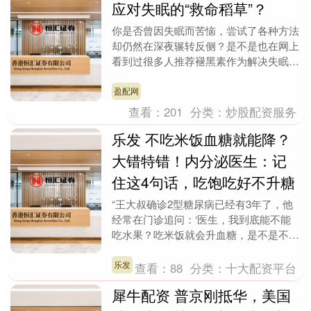
应对失眠的“救命稻草”？
你是否曾因失眠而苦恼，尝试了各种方法
却仍然在深夜辗转反侧？是不是也在网上
看到过很多人推荐褪黑素作为解决失眠问
题的神器？今天我们就来聊聊关于褪黑素
的真相，看看它究....
盈配网
查看：
201
分类：
炒股配资服务
乐发 不吃米饭血糖就能降？
大错特错！内分泌医生：记
住这4句话，吃饱吃好不升糖
“王大叔确诊2型糖尿病已经有3年了，他
经常在门诊追问：‘医生，我到底能不能
吃水果？吃米饭就会升血糖，是不是不吃
最好？’” “李阿姨更狠，直接“戒掉所有主
食”，结....
乐发
查看：
88
分类：
十大配资平台
犀牛配资 普京刚抵华，美国