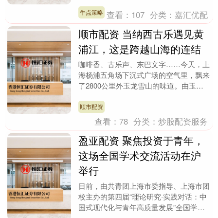
总工会、浦东新区应急管理局、浦东新区
建交委联....
牛点策略
查看：
107
分类：
嘉汇优配
顺市配资 当纳西古乐遇见黄
浦江，这是跨越山海的连结
咖啡香、古乐声、东巴文字……今天，上
海杨浦五角场下沉式广场的空气里，飘来
了2800公里外玉龙雪山的味道。由玉龙
县人民政府主办的“星辰雪域·千古玉龙”文
旅宣推暨非....
顺市配资
查看：
78
分类：
炒股配资服务
盈亚配资 聚焦投资于青年，
这场全国学术交流活动在沪
举行
日前，由共青团上海市委指导、上海市团
校主办的第四届“理论研究·实践对话：中
国式现代化与青年高质量发展”全国学术
交流在上海市团校举行。 来自中央团