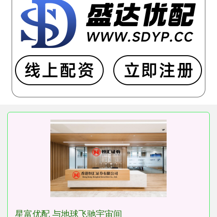
星富优配 与地球飞驰宇宙间