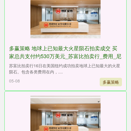
多赢策略 地球上已知最大火星陨石拍卖成交 买
家总共支付约530万美元_苏富比拍卖行_费用_尼
日尔
苏富比拍卖行16日在美国纽约成功拍卖地球上已知最大的火星
陨石。包含各类费用在内，....
05-08
多赢策略