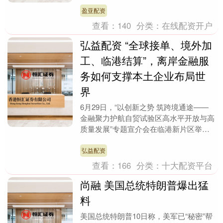
校、中国青少年研....
盈亚配资
查看：
140
分类：
在线配资开户
弘益配资 “全球接单、境外加
工、临港结算”，离岸金融服
务如何支撑本土企业布局世
界
6月29日，“以创新之势 筑跨境通途——
金融聚力护航自贸试验区高水平开放与高
质量发展”专题宣介会在临港新片区举
办。本次会议由中国（上海）自由贸易试
验区临港新片区....
弘益配资
查看：
166
分类：
十大配资平台
尚融 美国总统特朗普爆出猛
料
美国总统特朗普10日称，美军已“秘密”帮