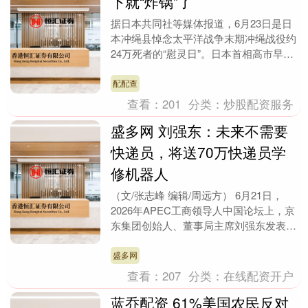
下就“炸锅”了
据日本共同社等媒体报道，6月23日是日
本冲绳县悼念太平洋战争末期冲绳战役约
24万死者的“慰灵日”。日本首相高市早苗
也参加了这一活动并致辞。 尽管共同社
等媒体将这....
配配查
查看：
201
分类：
炒股配资服务
盛多网 刘强东：未来不需要
快递员，将送70万快递员学
修机器人
（文/张志峰 编辑/周远方） 6月21日，
2026年APEC工商领导人中国论坛上，京
东集团创始人、董事局主席刘强东发表演
讲，首次公开披露内部一项名为“涅槃计
划”....
盛多网
查看：
207
分类：
在线配资开户
蓝乔配资 61%美国农民反对