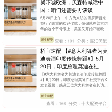
就吓唬欧洲，贝森特喊话中
国：咱们还需要再谈谈
5月20日上午，中方为来访的俄罗斯普京
举行了隆重的欢迎仪式，偏偏就在普京访
华的这个节骨眼上，美国又开始吓唬欧
洲，美国财长贝森特还喊话中国，表示还
需要跟中国谈一谈....
犀牛配资
查看：
101
分类：
嘉汇优配
桥宜速配 【#意大利舞者为莫
迪表演印度传统舞蹈#】5月
20日，印度总理莫迪在社
【#意大利舞者为莫迪表演印度传统舞蹈
#】5月20日，印度总理莫迪在社交平台X
发表视频，感谢五位意大利舞者在其访问
意大利期间带来的精彩印度传统舞蹈表
演。莫迪表示：....
桥宜速配
查看：
166
分类：
十大配资平台