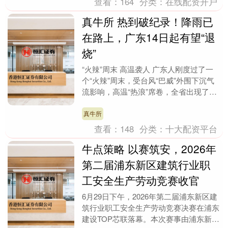
查看：
164
分类：
在线配资开户
真牛所 热到破纪录！降雨已
在路上，广东14日起有望“退
烧”
“火辣”周末 高温袭人 广东人刚度过了一
个“火辣”周末，受台风“巴威”外围下沉气
流影响，高温“热浪”席卷，全省出现了大
范围35～39℃高温，昨天（7月12日）
广....
真牛所
查看：
148
分类：
十大配资平台
牛点策略 以赛筑安，2026年
第二届浦东新区建筑行业职
工安全生产劳动竞赛收官
6月29日下午，2026年第二届浦东新区建
筑行业职工安全生产劳动竞赛决赛在浦东
建设TOP芯联落幕。本次赛事由浦东新区