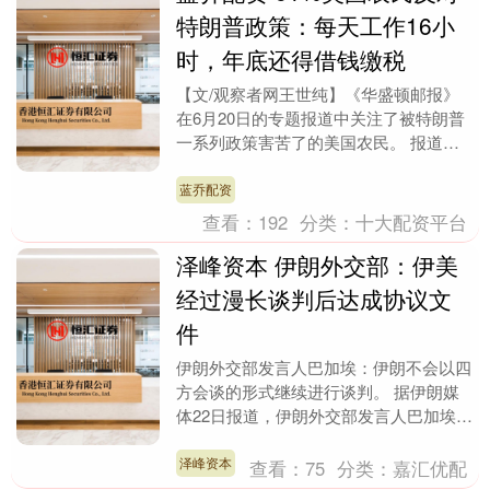
特朗普政策：每天工作16小
时，年底还得借钱缴税
【文/观察者网王世纯】《华盛顿邮报》
在6月20日的专题报道中关注了被特朗普
一系列政策害苦了的美国农民。 报道表
示，美伊冲突和贸易摩擦加剧了美国农民
的困境。伊朗战....
蓝乔配资
查看：
192
分类：
十大配资平台
泽峰资本 伊朗外交部：伊美
经过漫长谈判后达成协议文
件
伊朗外交部发言人巴加埃：伊朗不会以四
方会谈的形式继续进行谈判。 据伊朗媒
体22日报道，伊朗外交部发言人巴加埃
说，伊朗和美国经过18小时谈判达成了协
议文件，有关文....
泽峰资本
查看：
75
分类：
嘉汇优配