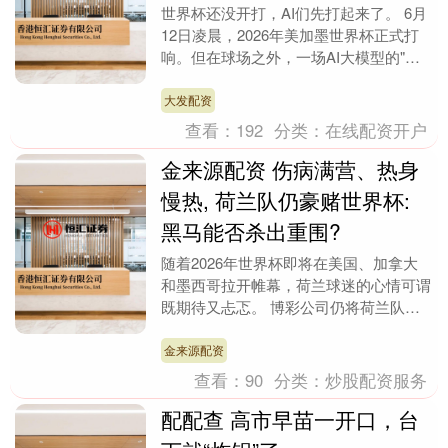
世界杯还没开打，AI们先打起来了。 6月
12日凌晨，2026年美加墨世界杯正式打
响。但在球场之外，一场AI大模型的"预
测大战"早已白热化。 Kimi豪掷1万亿T....
大发配资
查看：
192
分类：
在线配资开户
金来源配资 伤病满营、热身
慢热, 荷兰队仍豪赌世界杯:
黑马能否杀出重围?
随着2026年世界杯即将在美国、加拿大
和墨西哥拉开帷幕，荷兰球迷的心情可谓
既期待又忐忑。 博彩公司仍将荷兰队视
为本届赛事的“黑马”之一，在夺冠热门排
行榜中位列第....
金来源配资
查看：
90
分类：
炒股配资服务
配配查 高市早苗一开口，台