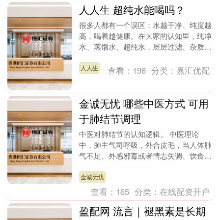
人人生 超纯水能喝吗？
很多人都有一个误区：水越干净、纯度越
高，喝着越健康。在大家的认知里，纯净
水、蒸馏水、超纯水，层层过滤、杂质全
无，肯定比普通自来水、矿泉水更适合饮
用。但事实恰恰相....
人人生
查看：
198
分类：
嘉汇优配
金诚无忧 哪些中医方式 可用
于肺结节调理
中医对肺结节的认知逻辑。 中医理论
中，肺主气司呼吸，外合皮毛，当人体肺
气不足、外感邪毒或者情志失调、饮食失
宜时，容易导致痰浊、瘀血内生，阻滞肺
络，久而久之便会形....
金诚无忧
查看：
165
分类：
在线配资开户
盈配网 流言｜褪黑素是长期