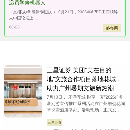
递员学修机器人
（文/张志峰 编辑/周远方） 6月21日，2026年APEC工商领导
人中国论坛上....
06-28
盛多网
三星证券 美团“美在目的
地”文旅合作项目落地花城，
助力广州暑期文旅新热潮
7月10日，“乐游花城 悦享一夏”2026广州
暑期游宣传推广系列活动在广州融创花间
堂悦雪酒店举办。活动现场，正式发
布“美在广州”文旅合作IP。 据介绍，“美
在广....
三星证券