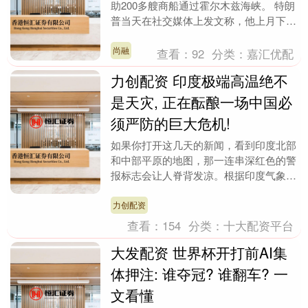
助200多艘商船通过霍尔木兹海峡。 特朗
普当天在社交媒体上发文称，他上月下令
美军执行一项秘密任务，为途经霍尔木兹
海峡的油....
尚融
查看：
92
分类：
嘉汇优配
力创配资 印度极端高温绝不
是天灾, 正在酝酿一场中国必
须严防的巨大危机!
如果你打开这几天的新闻，看到印度北部
和中部平原的地图，那一连串深红色的警
报标志会让人脊背发凉。根据印度气象局
发布的数据，自5月底至6月初，首都新德
里、北方邦、拉....
力创配资
查看：
154
分类：
十大配资平台
大发配资 世界杯开打前AI集
体押注: 谁夺冠? 谁翻车? 一
文看懂