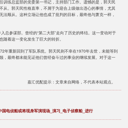
任训练总监部的党委第一书记，主持部门工作。遗憾的是，郭天民
不从。郭天民性格直率，不屑于为迎合上级做出违心的事情，尤其
无法顺从。这种立场让他也成了批判的目标，最终他与萧克一样，
合并入总参谋部。曾经的“第二大部”走向了历史的终结。这一变动对于
也随着这一变化发生了巨大的转折。
72年重新回到了军队系统。郭天民则不幸在1970年去世，未能等到
领，最终都未能见证他们曾经奋斗过的事业的继续发展。对于这一
嘉汇优配提示：文章来自网络，不代表本站观点。
中国电侦船或将现身军演现场_演习_电子侦察船_进行