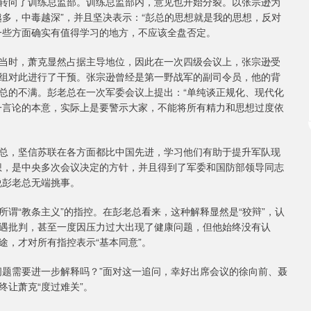
转向了训练总监部。训练总监部内，意见也开始分裂。以张宗逊为
多，中毒越深”，并且坚决表示：“彭总的思想就是我的思想，反对
一些方面确实有值得学习的地方，不应该全盘否定。
当时，萧克显然占据主导地位，因此在一次四级会议上，张宗逊受
组对此进行了干预。张宗逊曾经是第一野战军的副司令员，他的背
总的不满。彭老总在一次军委会议上提出：“单纯谈正规化、现代化
一言论的本意，实际上是要警示大家，不能将所有精力和思想过度依
总，坚信苏联在各方面都比中国先进，学习他们有助于提升军队现
想，是中央多次会议决定的方针，并且得到了军委和国防部领导同志
说彭老总无端挑事。
谓“教条主义”的指控。在彭老总看来，这种解释显然是“狡辩”，认
遇批判，甚至一度因压力过大出现了健康问题，但他始终没有认
途，才对所有指控表示“基本同意”。
问题需要进一步解释吗？”面对这一追问，幸好出席会议的徐向前、聂
让萧克“度过难关”。