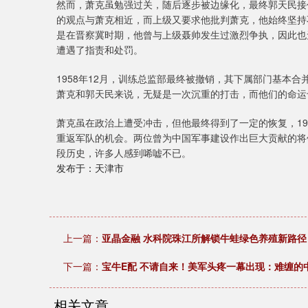
然而，萧克虽勉强过关，随后逐步被边缘化，最终郭天民接
的观点与萧克相近，而上级又要求他批判萧克，他始终坚持
是在晋察冀时期，他曾与上级聂帅发生过激烈争执，因此也
遭遇了指责和处罚。
1958年12月，训练总监部最终被撤销，其下属部门基本
萧克和郭天民来说，无疑是一次沉重的打击，而他们的命运
萧克虽在政治上遭受冲击，但他最终得到了一定的恢复，19
重返军队的机会。两位曾为中国军事建设作出巨大贡献的将
段历史，许多人感到唏嘘不已。
发布于：天津市
上一篇：
亚晶金融 水科院珠江所解锁牛蛙绿色养殖新路径
下一篇：
宝牛E配 不请自来！美军头疼一幕出现：难缠的
相关文章