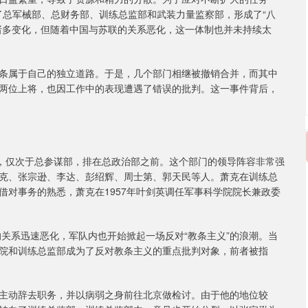
立了总军械部、总财务部、训练总监部和武装力量监察部，形成了“八
诸多变化，但随着中国与苏联的关系恶化，这一体制也并未持续太
条属于自己的独立道路。于是，几个部门相继被撤销合并，而其中
两位上将，也因工作中的表现遭遇了错误的批判。这一事件背后，
二，仅次于总参谋部，排在总政治部之前。这个部门的领导阵容非常强
克、张宗逊、李达、彭绍辉、周士第、郭天民等人。萧克在训练总
借对事务的熟悉，萧克在1957年叶剑英调任军事科学院院长兼政委
的关系迅速恶化，军队内也开始掀起一场反对“教条主义”的浪潮。当
院和训练总监部成为了反对教条主义的重点批判对象，前者被指
主动辞去职务，并以病弱之身前往北京做检讨。由于他的地位较