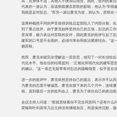
高，且身体不适，其他人不便加以指责。因此，批判的重点
代表的一派认为，应该彻底摒弃苏联的影响，他认为“学得越
我就是反对彭总。”而另一派以萧克为首，则认为，苏联在
这两种截然不同的声音使得训练总监部陷入了内部分裂。在
到了重点批评。由于萧克始终坚持自己的立场，彭总的工作
景深厚，极力表达对苏联的反对，因此萧克的批评引起了彭
建军的口号是不全面的，必须与革命和政治紧密结合。”这
赖苏联。
然而，萧克未能完全理解这一层意思，他写了一封长信给彭
代化水平。他在信的结尾提到：“正规化和现代化的建军思
的确认。”这一表态无疑带有对彭总的隐晦指责，似乎是在
进一步的批评中，萧克依然坚持自己的观点，表示并不认同所
为萧克的态度不够诚恳。萧克在接下来的几个月中，连续遭
错。直到最后一次的批判会上，萧克为了保住自己的政治前
会议主持人问道：“那就意味着你不完全同意吗？还有什么
荣臻和叶剑英等几位元帅没有继续加压，而是保持沉默，最终