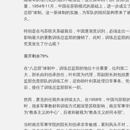
量，1954年11月，中国在苏联模式的基础上，进一步成
总部”体制。这一新体制的实施，为军队的组织架构带来了
久。
特别是在与苏联关系破裂后，中国逐渐意识到，必须走出一
影响最大的要数训练总监部的撤销了。此时，训练总监部的
究竟发生了什么呢？
展开剩余79%
在“八总部”体制中，训练总监部的地位十分重要，位列第
大，部长由刘伯承担任，叶剑英为代理，而副部长则包括萧
监部负责部队的训练工作，还协助叶剑英处理日常事务。凭
后，接任了训练总监部部长一职。
然而，萧克的任期并未持续太久。在1958年，中国与苏联
时，很多军事教材和训练方式都深受苏联影响，南京军事学
为“教条主义的中心”，后者则被视为“教条主义的司令部”。
当时南京军事学院的院长刘伯承非常敏感，看到风头不对，