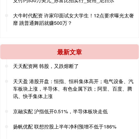
支付约530万美元_苏富比拍卖行_费用_尼日尔
大牛时代配资 许家印面试女大学生！12点要求曝光太奢
靡 跳普通舞蹈就赚500万？
最新文章
天天配资网 韩股，又跌熔断了
天天盈 港股开盘：恒指、恒科集体高开；电气设备、汽
车板块上涨，半导体、有色金属下跌；阿里、百度、腾
讯、快手集体上涨
京融实配 沪指低开0.51%，半导体板块走低
扬帆优配 联想控股上半年净利预增不低于186%