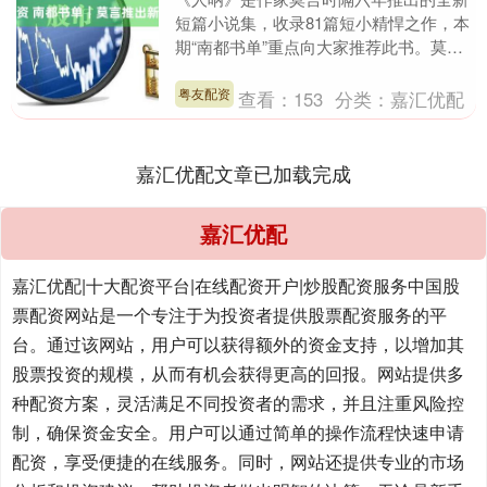
短篇小说集，收录81篇短小精悍之作，本
期“南都书单”重点向大家推荐此书。莫言
不把故事写满，只留下冰山一角；不把道
理说尽，留给....
粤友配资
查看：
153
分类：
嘉汇优配
嘉汇优配文章已加载完成
嘉汇优配
嘉汇优配|十大配资平台|在线配资开户|炒股配资服务中国股
票配资网站是一个专注于为投资者提供股票配资服务的平
台。通过该网站，用户可以获得额外的资金支持，以增加其
股票投资的规模，从而有机会获得更高的回报。网站提供多
种配资方案，灵活满足不同投资者的需求，并且注重风险控
制，确保资金安全。用户可以通过简单的操作流程快速申请
配资，享受便捷的在线服务。同时，网站还提供专业的市场