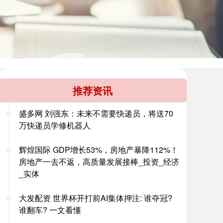
推荐资讯
盛多网 刘强东：未来不需要快递员，将送70
万快递员学修机器人
辉煌国际 GDP增长53%，房地产暴降112%！
房地产一去不返，高质量发展接棒_投资_经济
_实体
大发配资 世界杯开打前AI集体押注: 谁夺冠?
谁翻车? 一文看懂