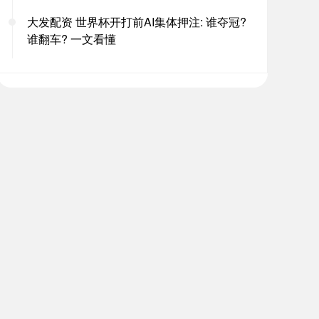
大发配资 世界杯开打前AI集体押注: 谁夺冠?
谁翻车? 一文看懂