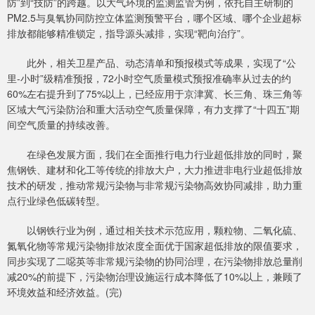
防”到“技防”的跨越。以大气环境的监测监管为例，依托自主研制的
PM2.5与臭氧协同防控立体监测预警平台，哪个区域、哪个企业超标
排放都能够精准锁定，指导源头减排，实现“靶向治疗”。
此外，相关卫星产品、动态清单和预报模式等成果，实现了“公
里-小时”级精准预报，72小时空气质量模式预报准确率从过去的约
60%左右提升到了75%以上，已经应用于京津冀、长三角、珠三角等
区域大气污染防治和重大活动空气质量保障，有力支撑了“十四五”期
间空气质量的持续改善。
在绿色发展方面，我们在全面推行电力行业超低排放的同时，聚
焦钢铁、建材和化工等传统的排放大户，大力推进非电行业超低排放
技术的研发，推动常规污染物与非常规污染物高效协同减排，助力重
点行业绿色低碳转型。
以钢铁行业为例，通过相关技术示范应用，颗粒物、二氧化硫、
氮氧化物等常规污染物排放浓度全面优于国家超低排放的限值要求，
同步实现了二噁英等非常规污染物的协同治理，在污染物排放总量削
减20%的前提下，污染物治理设施运行成本降低了10%以上，兼顾了
环境效益和经济效益。(完)